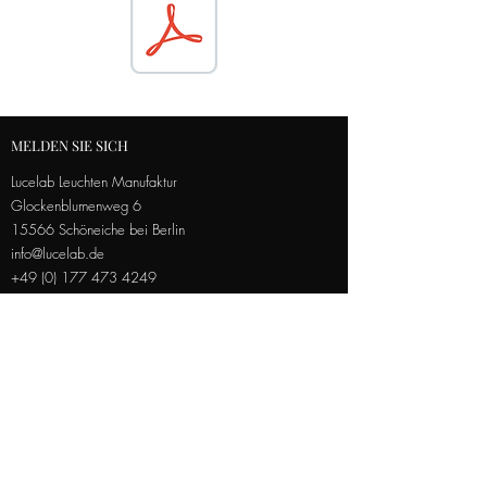
MELDEN SIE SICH
Lucelab Leuchten Manufaktur
Glockenblumenweg 6
15566 Schöneiche bei Berlin
info@lucelab.de
+49 (0) 177 473 4249
Lucelab Leuchten
Manufaktur